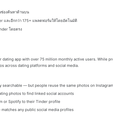
ในช่องค้นหาด้านบน
r และอีกกว่า 175+ แพลตฟอร์มให้โดยอัตโนมัติ
Tinder โดยตรง
r dating app with over 75 million monthly active users. While pro
os across dating platforms and social media.
cly searchable — but people reuse the same photos on Instagra
ting photos to find linked social accounts
 or Spotify to their Tinder profile
e matches any public social media profiles