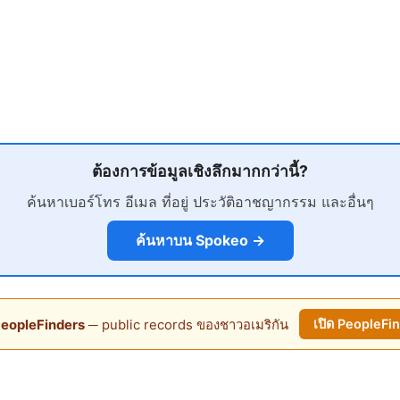
ต้องการข้อมูลเชิงลึกมากกว่านี้?
ค้นหาเบอร์โทร อีเมล ที่อยู่ ประวัติอาชญากรรม และอื่นๆ
ค้นหาบน Spokeo →
eopleFinders
─ public records ของชาวอเมริกัน
เปิด PeopleFi