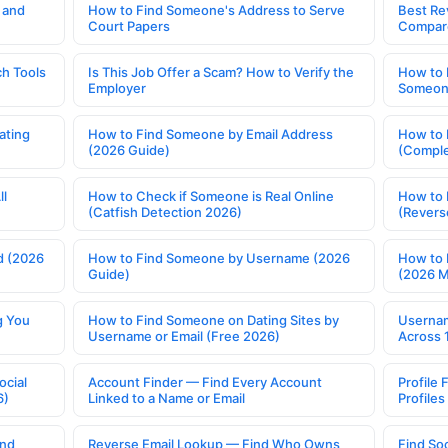
 and
How to Find Someone's Address to Serve
Best Re
Court Papers
Compar
h Tools
Is This Job Offer a Scam? How to Verify the
How to 
Employer
Someone
ating
How to Find Someone by Email Address
How to 
(2026 Guide)
(Comple
ll
How to Check if Someone is Real Online
How to 
(Catfish Detection 2026)
(Revers
d (2026
How to Find Someone by Username (2026
How to 
Guide)
(2026 
g You
How to Find Someone on Dating Sites by
Usernam
Username or Email (Free 2026)
Across 
ocial
Account Finder — Find Every Account
Profile 
6)
Linked to a Name or Email
Profile
ind
Reverse Email Lookup — Find Who Owns
Find So