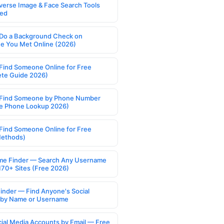
verse Image & Face Search Tools
ed
Do a Background Check on
 You Met Online (2026)
Find Someone Online for Free
te Guide 2026)
Find Someone by Phone Number
e Phone Lookup 2026)
Find Someone Online for Free
Methods)
e Finder — Search Any Username
170+ Sites (Free 2026)
Finder — Find Anyone's Social
s by Name or Username
cial Media Accounts by Email — Free