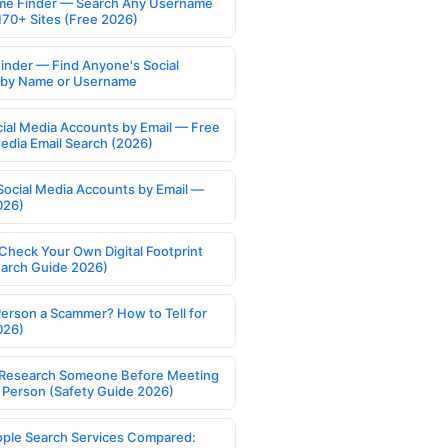
e Finder — Search Any Username
170+ Sites (Free 2026)
Finder — Find Anyone's Social
s by Name or Username
cial Media Accounts by Email — Free
Media Email Search (2026)
Social Media Accounts by Email —
026)
Check Your Own Digital Footprint
earch Guide 2026)
Person a Scammer? How to Tell for
026)
Research Someone Before Meeting
 Person (Safety Guide 2026)
ople Search Services Compared: