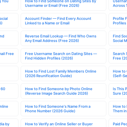
g You
How to Find Someone on Dating Sites by
Usernam
Username or Email (Free 2026)
Across 
ocial
Account Finder — Find Every Account
Profile 
6)
Linked to a Name or Email
Profile
ind
Reverse Email Lookup — Find Who Owns
Find So
Any Email Address (Free 2026)
Social 
ail Free
Free Username Search on Dating Sites —
Search 
Find Hidden Profiles (2026)
Free (2
How to Find Lost Family Members Online
How to 
(2026 Reunification Guide)
(Self-S
 60
How to Find Someone by Photo Online
Is This 
(Reverse Image Search Guide 2026)
Sure (2
nline
How to Find Someone's Name From a
How to 
Phone Number (2026 Guide)
Them in
ia by
How to Verify an Online Seller or Buyer
Paid Pe