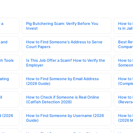
 a
Pig Butchering Scam: Verify Before You
How to 
Invest
Is in Jail
 and
How to Find Someone's Address to Serve
Best Re
Court Papers
Compar
h Tools
Is This Job Offer a Scam? How to Verify the
How to 
Employer
Someone
ating
How to Find Someone by Email Address
How to 
(2026 Guide)
(Comple
ll
How to Check if Someone is Real Online
How to 
(Catfish Detection 2026)
(Revers
d (2026
How to Find Someone by Username (2026
How to 
Guide)
(2026 