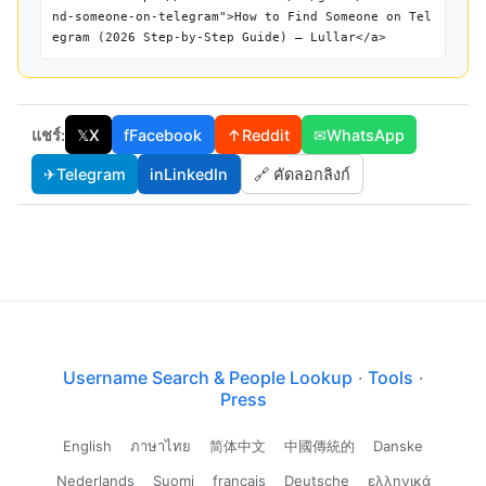
nd-someone-on-telegram">How to Find Someone on Tel
egram (2026 Step-by-Step Guide) — Lullar</a>
แชร์:
𝕏
X
f
Facebook
↑
Reddit
✉
WhatsApp
✈
Telegram
in
LinkedIn
🔗 คัดลอกลิงก์
Username Search & People Lookup
·
Tools
·
Press
English
ภาษาไทย
简体中文
中國傳統的
Danske
Nederlands
Suomi
français
Deutsche
ελληνικά