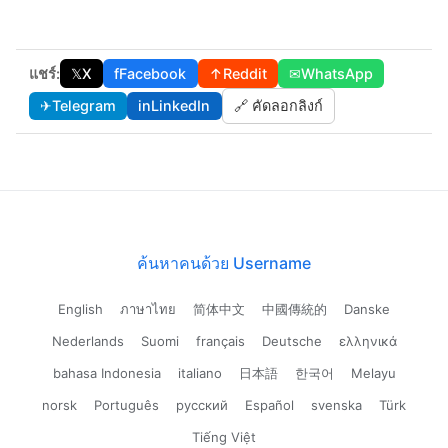
แชร์:
𝕏
X
f
Facebook
↑
Reddit
✉
WhatsApp
✈
Telegram
in
LinkedIn
🔗 คัดลอกลิงก์
ค้นหาคนด้วย Username
English
ภาษาไทย
简体中文
中國傳統的
Danske
Nederlands
Suomi
français
Deutsche
ελληνικά
bahasa Indonesia
italiano
日本語
한국어
Melayu
norsk
Português
русский
Español
svenska
Türk
Tiếng Việt