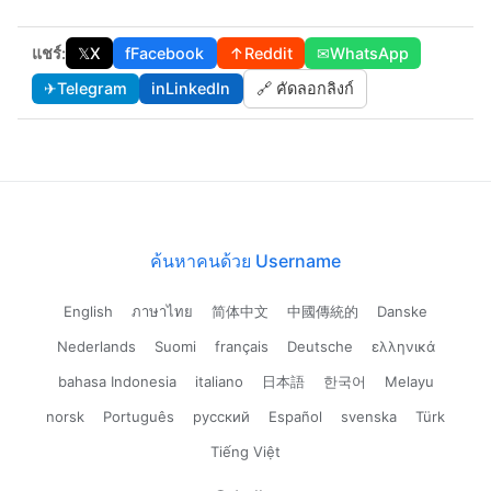
แชร์:
𝕏
X
f
Facebook
↑
Reddit
✉
WhatsApp
✈
Telegram
in
LinkedIn
🔗 คัดลอกลิงก์
ค้นหาคนด้วย Username
English
ภาษาไทย
简体中文
中國傳統的
Danske
Nederlands
Suomi
français
Deutsche
ελληνικά
bahasa Indonesia
italiano
日本語
한국어
Melayu
norsk
Português
русский
Español
svenska
Türk
Tiếng Việt