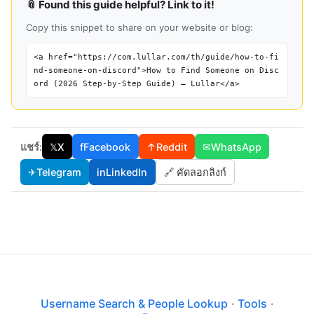
📎 Found this guide helpful? Link to it!
Copy this snippet to share on your website or blog:
<a href="https://com.lullar.com/th/guide/how-to-fi
nd-someone-on-discord">How to Find Someone on Disc
ord (2026 Step-by-Step Guide) — Lullar</a>
แชร์:
𝕏
X
f
Facebook
↑
Reddit
✉
WhatsApp
✈
Telegram
in
LinkedIn
🔗 คัดลอกลิงก์
Username Search & People Lookup
·
Tools
·