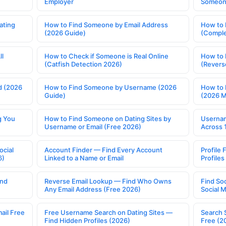
Employer
Someone
ating
How to Find Someone by Email Address
How to 
(2026 Guide)
(Comple
ll
How to Check if Someone is Real Online
How to 
(Catfish Detection 2026)
(Revers
d (2026
How to Find Someone by Username (2026
How to 
Guide)
(2026 
g You
How to Find Someone on Dating Sites by
Usernam
Username or Email (Free 2026)
Across 
ocial
Account Finder — Find Every Account
Profile 
6)
Linked to a Name or Email
Profile
ind
Reverse Email Lookup — Find Who Owns
Find So
Any Email Address (Free 2026)
Social 
ail Free
Free Username Search on Dating Sites —
Search 
Find Hidden Profiles (2026)
Free (2