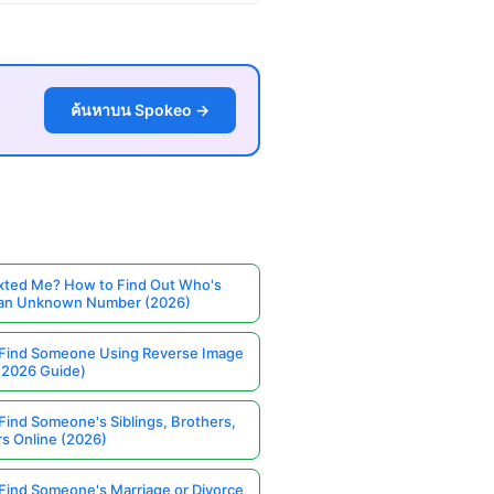
ค้นหาบน Spokeo →
ted Me? How to Find Out Who's
 an Unknown Number (2026)
Find Someone Using Reverse Image
(2026 Guide)
Find Someone's Siblings, Brothers,
rs Online (2026)
Find Someone's Marriage or Divorce