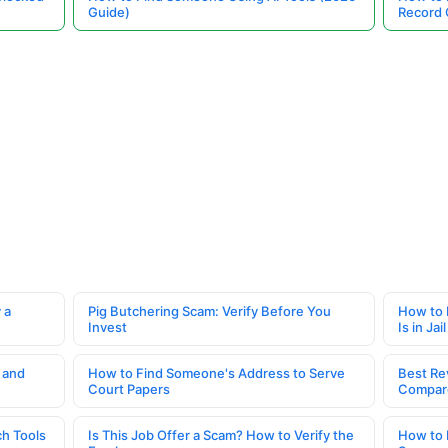
Guide)
Record 
 a
Pig Butchering Scam: Verify Before You
How to 
Invest
Is in Jail
 and
How to Find Someone's Address to Serve
Best Re
Court Papers
Compar
h Tools
Is This Job Offer a Scam? How to Verify the
How to 