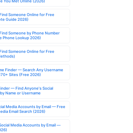
 You Met Online (2026)
Find Someone Online for Free
te Guide 2026)
Find Someone by Phone Number
e Phone Lookup 2026)
Find Someone Online for Free
Methods)
e Finder — Search Any Username
170+ Sites (Free 2026)
Finder — Find Anyone's Social
s by Name or Username
cial Media Accounts by Email — Free
Media Email Search (2026)
Social Media Accounts by Email —
026)