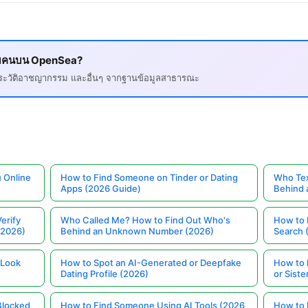
ยวกับคนบน OpenSea?
, ประวัติอาชญากรรม และอื่นๆ จากฐานข้อมูลสาธารณะ
 Online
How to Find Someone on Tinder or Dating
Who Tex
Apps (2026 Guide)
Behind
erify
Who Called Me? How to Find Out Who's
How to 
(2026)
Behind an Unknown Number (2026)
Search 
 Look
How to Spot an AI-Generated or Deepfake
How to 
Dating Profile (2026)
or Siste
Blocked
How to Find Someone Using AI Tools (2026
How to 