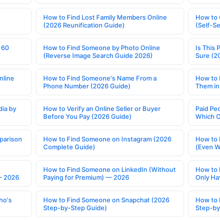
How to Find Lost Family Members Online
How to 
(2026 Reunification Guide)
(Self-S
 60
How to Find Someone by Photo Online
Is This 
(Reverse Image Search Guide 2026)
Sure (2
nline
How to Find Someone's Name From a
How to 
Phone Number (2026 Guide)
Them in
ia by
How to Verify an Online Seller or Buyer
Paid Pe
Before You Pay (2026 Guide)
Which O
parison
How to Find Someone on Instagram (2026
How to 
Complete Guide)
(Even W
How to Find Someone on LinkedIn (Without
How to 
— 2026
Paying for Premium) — 2026
Only Ha
ho's
How to Find Someone on Snapchat (2026
How to 
Step-by-Step Guide)
Step-by