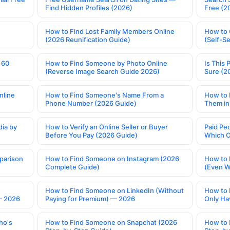
Find Hidden Profiles (2026)
Free (2
How to Find Lost Family Members Online
How to 
(2026 Reunification Guide)
(Self-S
 60
How to Find Someone by Photo Online
Is This 
(Reverse Image Search Guide 2026)
Sure (2
nline
How to Find Someone's Name From a
How to 
Phone Number (2026 Guide)
Them in
ia by
How to Verify an Online Seller or Buyer
Paid Pe
Before You Pay (2026 Guide)
Which O
parison
How to Find Someone on Instagram (2026
How to 
Complete Guide)
(Even W
How to Find Someone on LinkedIn (Without
How to 
— 2026
Paying for Premium) — 2026
Only Ha
ho's
How to Find Someone on Snapchat (2026
How to 