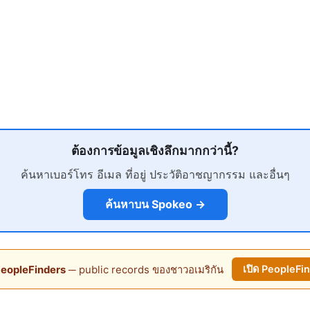
ต้องการข้อมูลเชิงลึกมากกว่านี้?
ค้นหาเบอร์โทร อีเมล ที่อยู่ ประวัติอาชญากรรม และอื่นๆ
ค้นหาบน Spokeo →
eopleFinders
─ public records ของชาวอเมริกัน
เปิด PeopleFi