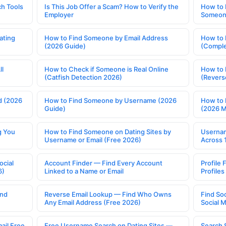
h Tools
Is This Job Offer a Scam? How to Verify the
How to 
Employer
Someone
ating
How to Find Someone by Email Address
How to 
(2026 Guide)
(Comple
ll
How to Check if Someone is Real Online
How to 
(Catfish Detection 2026)
(Revers
d (2026
How to Find Someone by Username (2026
How to 
Guide)
(2026 
g You
How to Find Someone on Dating Sites by
Usernam
Username or Email (Free 2026)
Across 
ocial
Account Finder — Find Every Account
Profile 
6)
Linked to a Name or Email
Profile
ind
Reverse Email Lookup — Find Who Owns
Find So
Any Email Address (Free 2026)
Social 
ail Free
Free Username Search on Dating Sites —
Search 