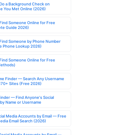
Do a Background Check on
 You Met Online (2026)
Find Someone Online for Free
te Guide 2026)
Find Someone by Phone Number
e Phone Lookup 2026)
Find Someone Online for Free
Methods)
e Finder — Search Any Username
170+ Sites (Free 2026)
Finder — Find Anyone's Social
s by Name or Username
cial Media Accounts by Email — Free
Media Email Search (2026)
Social Media Accounts by Email —