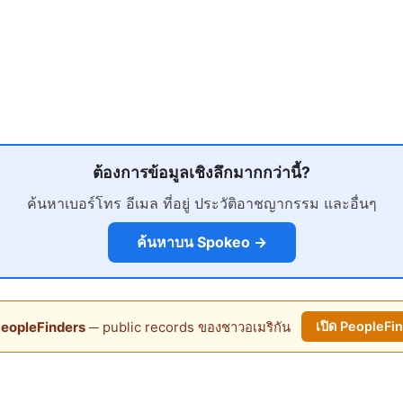
ต้องการข้อมูลเชิงลึกมากกว่านี้?
ค้นหาเบอร์โทร อีเมล ที่อยู่ ประวัติอาชญากรรม และอื่นๆ
ค้นหาบน Spokeo →
eopleFinders
─ public records ของชาวอเมริกัน
เปิด PeopleFi