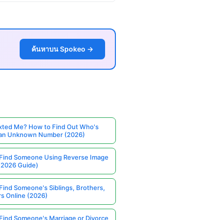
ค้นหาบน Spokeo →
ted Me? How to Find Out Who's
 an Unknown Number (2026)
Find Someone Using Reverse Image
(2026 Guide)
Find Someone's Siblings, Brothers,
rs Online (2026)
Find Someone's Marriage or Divorce