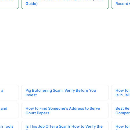
Guide)
Record 
 a
Pig Butchering Scam: Verify Before You
How to 
Invest
Is in Jail
 and
How to Find Someone's Address to Serve
Best Re
Court Papers
Compar
h Tools
Is This Job Offer a Scam? How to Verify the
How to 