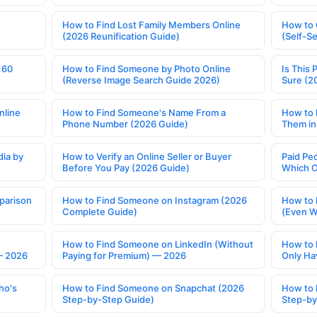
How to Find Lost Family Members Online
How to 
(2026 Reunification Guide)
(Self-S
 60
How to Find Someone by Photo Online
Is This 
(Reverse Image Search Guide 2026)
Sure (2
nline
How to Find Someone's Name From a
How to 
Phone Number (2026 Guide)
Them in
ia by
How to Verify an Online Seller or Buyer
Paid Pe
Before You Pay (2026 Guide)
Which O
parison
How to Find Someone on Instagram (2026
How to 
Complete Guide)
(Even W
How to Find Someone on LinkedIn (Without
How to 
— 2026
Paying for Premium) — 2026
Only Ha
ho's
How to Find Someone on Snapchat (2026
How to 
Step-by-Step Guide)
Step-by