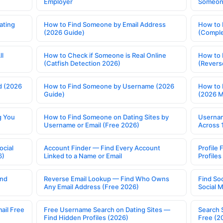
Employer
Someone
ating
How to Find Someone by Email Address
How to 
(2026 Guide)
(Comple
ll
How to Check if Someone is Real Online
How to 
(Catfish Detection 2026)
(Revers
d (2026
How to Find Someone by Username (2026
How to 
Guide)
(2026 
g You
How to Find Someone on Dating Sites by
Usernam
Username or Email (Free 2026)
Across 
ocial
Account Finder — Find Every Account
Profile 
6)
Linked to a Name or Email
Profile
ind
Reverse Email Lookup — Find Who Owns
Find So
Any Email Address (Free 2026)
Social 
ail Free
Free Username Search on Dating Sites —
Search 
Find Hidden Profiles (2026)
Free (2