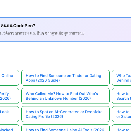
ยวกับคนบน CodePen?
, ประวัติอาชญากรรม และอื่นๆ จากฐานข้อมูลสาธารณะ
 Online
How to Find Someone on Tinder or Dating
Who Tex
Apps (2026 Guide)
Behind
erify
Who Called Me? How to Find Out Who's
How to 
(2026)
Behind an Unknown Number (2026)
Search 
 Look
How to Spot an AI-Generated or Deepfake
How to 
Dating Profile (2026)
or Siste
Blocked
How to Find Someone Using AI Tools (2026
How to 