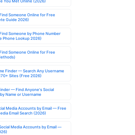
 You Met Online (2026)
Find Someone Online for Free
te Guide 2026)
Find Someone by Phone Number
e Phone Lookup 2026)
Find Someone Online for Free
Methods)
e Finder — Search Any Username
170+ Sites (Free 2026)
Finder — Find Anyone's Social
s by Name or Username
cial Media Accounts by Email — Free
Media Email Search (2026)
Social Media Accounts by Email —
026)