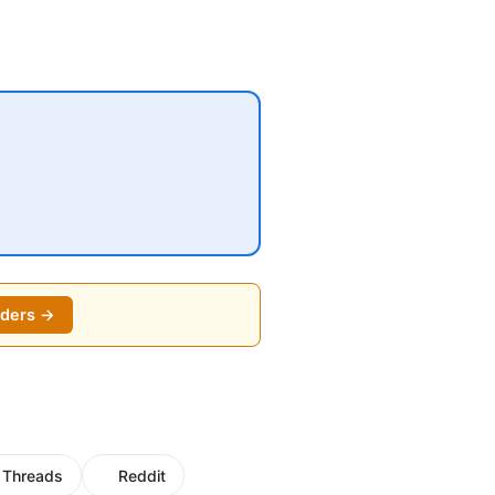
nders →
Threads
Reddit