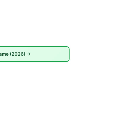
name (2026)
→