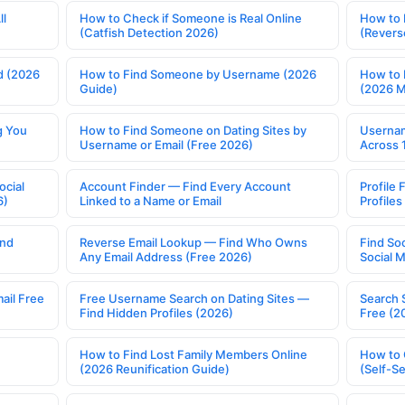
ll
How to Check if Someone is Real Online
How to 
(Catfish Detection 2026)
(Revers
d (2026
How to Find Someone by Username (2026
How to 
Guide)
(2026 
g You
How to Find Someone on Dating Sites by
Usernam
Username or Email (Free 2026)
Across 
ocial
Account Finder — Find Every Account
Profile 
6)
Linked to a Name or Email
Profile
ind
Reverse Email Lookup — Find Who Owns
Find So
Any Email Address (Free 2026)
Social 
ail Free
Free Username Search on Dating Sites —
Search 
Find Hidden Profiles (2026)
Free (2
How to Find Lost Family Members Online
How to 
(2026 Reunification Guide)
(Self-S