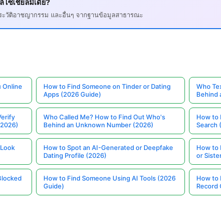
์โซเชียลมีเดีย?
, ประวัติอาชญากรรม และอื่นๆ จากฐานข้อมูลสาธารณะ
 Online
How to Find Someone on Tinder or Dating
Who Tex
Apps (2026 Guide)
Behind
erify
Who Called Me? How to Find Out Who's
How to 
(2026)
Behind an Unknown Number (2026)
Search 
 Look
How to Spot an AI-Generated or Deepfake
How to 
Dating Profile (2026)
or Siste
Blocked
How to Find Someone Using AI Tools (2026
How to 
Guide)
Record 