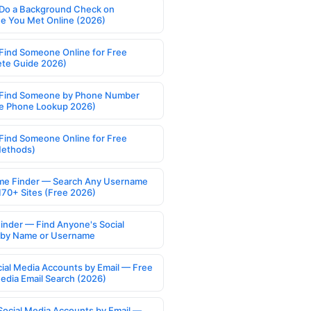
Do a Background Check on
 You Met Online (2026)
Find Someone Online for Free
te Guide 2026)
Find Someone by Phone Number
e Phone Lookup 2026)
Find Someone Online for Free
Methods)
e Finder — Search Any Username
170+ Sites (Free 2026)
Finder — Find Anyone's Social
s by Name or Username
cial Media Accounts by Email — Free
Media Email Search (2026)
Social Media Accounts by Email —