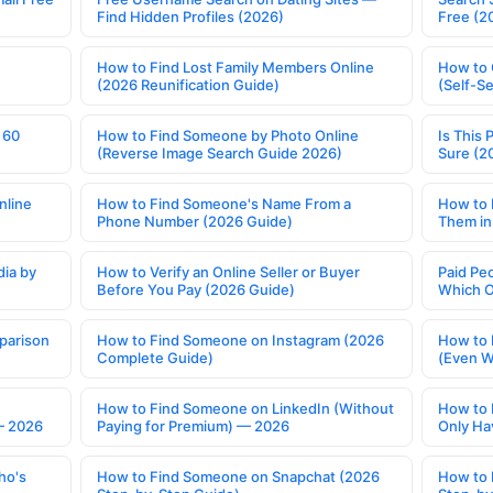
Find Hidden Profiles (2026)
Free (2
How to Find Lost Family Members Online
How to 
(2026 Reunification Guide)
(Self-S
 60
How to Find Someone by Photo Online
Is This 
(Reverse Image Search Guide 2026)
Sure (2
nline
How to Find Someone's Name From a
How to 
Phone Number (2026 Guide)
Them in
ia by
How to Verify an Online Seller or Buyer
Paid Pe
Before You Pay (2026 Guide)
Which O
parison
How to Find Someone on Instagram (2026
How to 
Complete Guide)
(Even W
How to Find Someone on LinkedIn (Without
How to 
— 2026
Paying for Premium) — 2026
Only Ha
ho's
How to Find Someone on Snapchat (2026
How to 