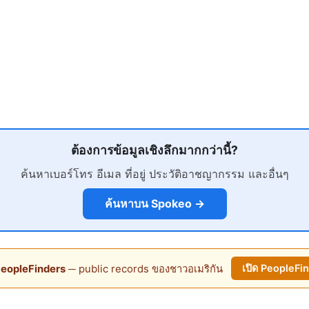
ต้องการข้อมูลเชิงลึกมากกว่านี้?
ค้นหาเบอร์โทร อีเมล ที่อยู่ ประวัติอาชญากรรม และอื่นๆ
ค้นหาบน Spokeo →
eopleFinders
─ public records ของชาวอเมริกัน
เปิด PeopleFi