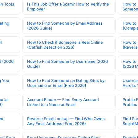
h Tools
Is This Job Offer a Scam? How to Verify the
How to 
Employer
Someone
ating
How to Find Someone by Email Address
How to 
(2026 Guide)
(Comple
ll
How to Check if Someone is Real Online
How to 
(Catfish Detection 2026)
(Revers
d (2026
How to Find Someone by Username (2026
How to 
Guide)
(2026 
g You
How to Find Someone on Dating Sites by
Usernam
Username or Email (Free 2026)
Across 
ocial
Account Finder — Find Every Account
Profile 
6)
Linked to a Name or Email
Profile
ind
Reverse Email Lookup — Find Who Owns
Find So
Any Email Address (Free 2026)
Social 
ail Free
Free Username Search on Dating Sites —
Search 